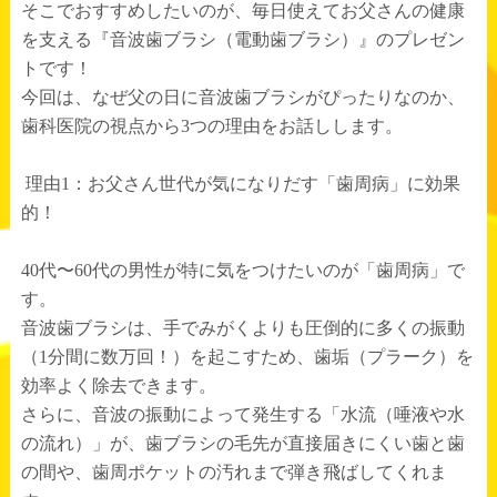
そこでおすすめしたいのが、毎日使えてお父さんの健康
を支える『音波歯ブラシ（電動歯ブラシ）』のプレゼン
トです！
今回は、なぜ父の日に音波歯ブラシがぴったりなのか、
歯科医院の視点から
3
つの理由をお話しします。
理由
1
：お父さん世代が気になりだす「歯周病」に効果
的！
40
代〜
60
代の男性が特に気をつけたいのが「歯周病」で
す。
音波歯ブラシは、手でみがくよりも圧倒的に多くの振動
（
1
分間に数万回！）を起こすため、歯垢（プラーク）を
効率よく除去できます。
さらに、音波の振動によって発生する「水流（唾液や水
の流れ）」が、歯ブラシの毛先が直接届きにくい歯と歯
の間や、歯周ポケットの汚れまで弾き飛ばしてくれま