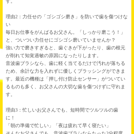
す。
理由
2
：力任せの「ゴシゴシ磨き」を防いで歯を傷つけな
い
毎日お仕事をがんばるお父さん。「しっかり磨こう！」
と、ついつい力任せにゴシゴシ磨いていませんか？
強い力で磨きすぎると、歯ぐきが下がったり、歯の根元
が削れて知覚過敏の原因になったりします。
音波歯ブラシなら、歯に軽く当てるだけで汚れが落ちる
ため、余計な力を入れずに優しくブラッシングができま
す。最近の機種は「押し付け防止センサー」がついてい
るものも多く、お父さんの大切な歯を傷つけずに守れま
す。
理由
3
：忙しいお父さんでも、短時間でツルツルの歯
に！
「朝の準備で忙しい」「夜は疲れて早く寝たい」
そんなお父さんでも、音波歯ブラシならたった
2
分程度